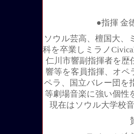
●指揮 
ソウル芸高、檀国大、
科を卒業しミラノCivic
仁川市響副指揮者を歴
響等を客員指揮、オペ
ペラ、国立バレー団を
等劇場音楽に強い個性
現在はソウル大学校音