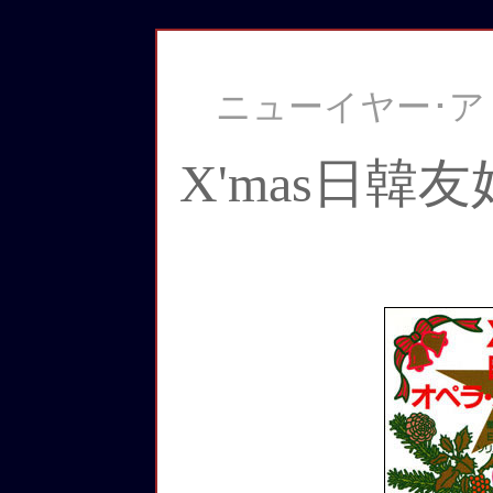
ニューイヤー･アリ
X'mas日